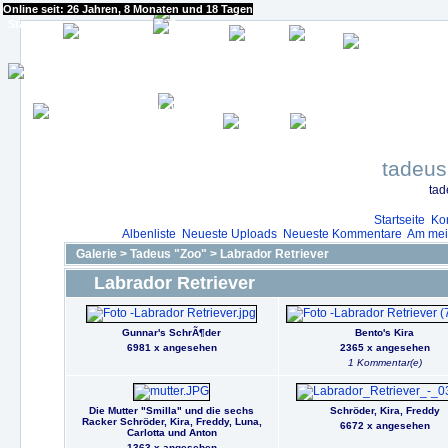
Online seit: 26 Jahren, 8 Monaten und 18 Tagen
Start
Bilderbuch
Blog
Impressum
Datenschutzerklärung
tadeus
tad
Startseite
Ko
Albenliste
Neueste Uploads
Neueste Kommentare
Am mei
Galerie
>
Tadeus "Zoo"
>
Labrador Retriever
Labrador Retriever
Gunnar's SchrÃ¶der
Bento's Kira
6981 x angesehen
2365 x angesehen
1 Kommentar(e)
Die Mutter "Smilla" und die sechs
Schröder, Kira, Freddy
Racker Schröder, Kira, Freddy, Luna,
6672 x angesehen
Carlotta und Anton
1363 x angesehen