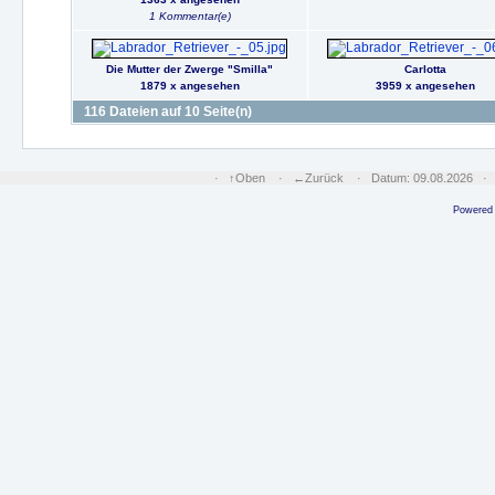
1 Kommentar(e)
Die Mutter der Zwerge "Smilla"
Carlotta
1879 x angesehen
3959 x angesehen
116 Dateien auf 10 Seite(n)
·
↑Oben
·
←Zurück
· Datum: 09.08.2026 
Powered