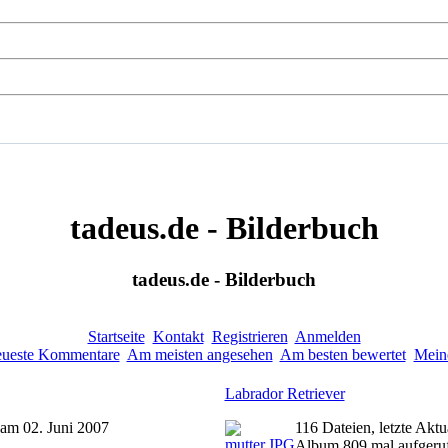
tadeus.de - Bilderbuch
tadeus.de - Bilderbuch
Startseite
Kontakt
Registrieren
Anmelden
ueste Kommentare
Am meisten angesehen
Am besten bewertet
Mein
Labrador Retriever
g am 02. Juni 2007
116 Dateien, letzte Akt
Album 809 mal aufgeru