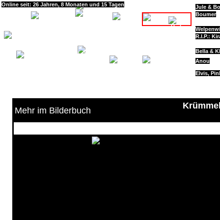
Online seit: 26 Jahren, 8 Monaten und 15 Tagen
Jule & B
Start
Boumer
Welpenwi
R.I.P.: Kir
Bilderbuch
Blog
Bella & K
Anou
Impressum
Elvis, Pi
Datenschutzerklärung
Krümmel,
Mehr im Bilderbuch