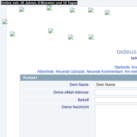
Online seit: 26 Jahren, 8 Monaten und 16 Tagen
Start
Bilderbuch
Blog
Impressum
Datenschutzerklärung
tadeus
tad
Startseite
Ko
Albenliste
Neueste Uploads
Neueste Kommentare
Am mei
Kontakt
Dein Name
Deine eMail-Adresse
Betreff
Deine Nachricht